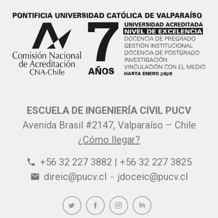
ESCUELA DE INGENIERÍA CIVIL PUCV
Avenida Brasil #2147, Valparaíso – Chile
¿Cómo llegar?
+56 32 227 3882 | +56 32 227 3825
phone
direic@pucv.cl
-
jdoceic@pucv.cl
email