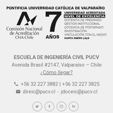
ESCUELA DE INGENIERÍA CIVIL PUCV
Avenida Brasil #2147, Valparaíso – Chile
¿Cómo llegar?
+56 32 227 3882 | +56 32 227 3825
phone
direic@pucv.cl
-
jdoceic@pucv.cl
email