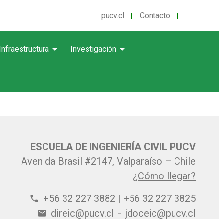
pucv.cl
Contacto
arrow_drop_down
arrow_drop_down
Infraestructura
Investigación
ESCUELA DE INGENIERÍA CIVIL PUCV
Avenida Brasil #2147, Valparaíso – Chile
¿Cómo llegar?
+56 32 227 3882 | +56 32 227 3825
phone
direic@pucv.cl
-
jdoceic@pucv.cl
email