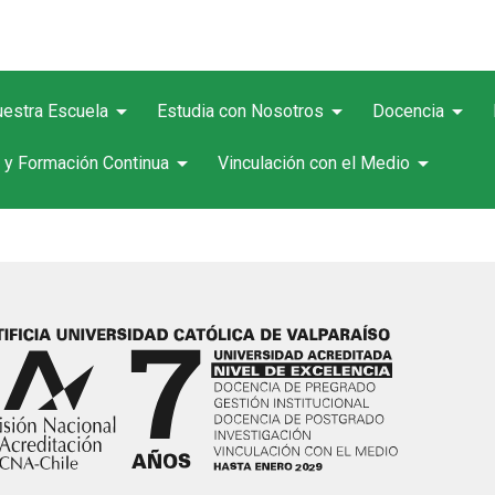
arrow_drop_down
arrow_drop_down
arrow_drop_down
estra Escuela
Estudia con Nosotros
Docencia
arrow_drop_down
arrow_drop_down
 y Formación Continua
Vinculación con el Medio