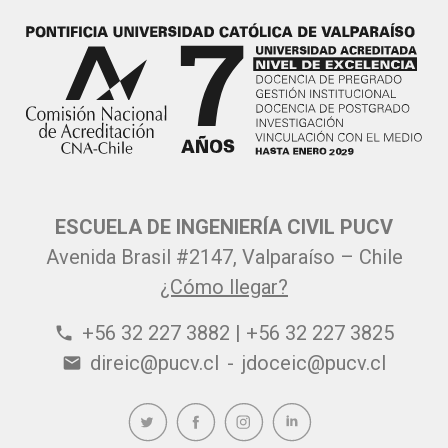
ESCUELA DE INGENIERÍA CIVIL PUCV
Avenida Brasil #2147, Valparaíso – Chile
¿Cómo llegar?
+56 32 227 3882 | +56 32 227 3825
phone
direic@pucv.cl
-
jdoceic@pucv.cl
email