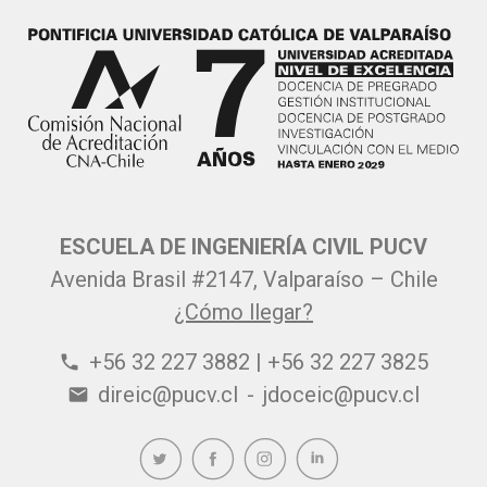
ESCUELA DE INGENIERÍA CIVIL PUCV
Avenida Brasil #2147, Valparaíso – Chile
¿Cómo llegar?
+56 32 227 3882 | +56 32 227 3825
phone
direic@pucv.cl
-
jdoceic@pucv.cl
email