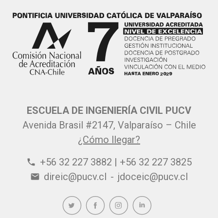
ESCUELA DE INGENIERÍA CIVIL PUCV
Avenida Brasil #2147, Valparaíso – Chile
¿Cómo llegar?
+56 32 227 3882 | +56 32 227 3825
phone
direic@pucv.cl
-
jdoceic@pucv.cl
email