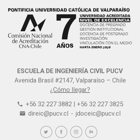
ESCUELA DE INGENIERÍA CIVIL PUCV
Avenida Brasil #2147, Valparaíso – Chile
¿Cómo llegar?
+56 32 227 3882 | +56 32 227 3825
phone
direic@pucv.cl
-
jdoceic@pucv.cl
email