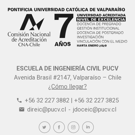
ESCUELA DE INGENIERÍA CIVIL PUCV
Avenida Brasil #2147, Valparaíso – Chile
¿Cómo llegar?
+56 32 227 3882 | +56 32 227 3825
phone
direic@pucv.cl
-
jdoceic@pucv.cl
email