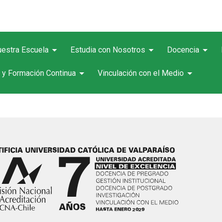
arrow_drop_down
arrow_drop_down
arrow_drop_down
estra Escuela
Estudia con Nosotros
Docencia
arrow_drop_down
arrow_drop_down
 y Formación Continua
Vinculación con el Medio