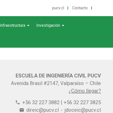
pucv.cl
Contacto
arrow_drop_down
arrow_drop_down
Infraestructura
Investigación
ESCUELA DE INGENIERÍA CIVIL PUCV
Avenida Brasil #2147, Valparaíso – Chile
¿Cómo llegar?
+56 32 227 3882 | +56 32 227 3825
phone
direic@pucv.cl
-
jdoceic@pucv.cl
email