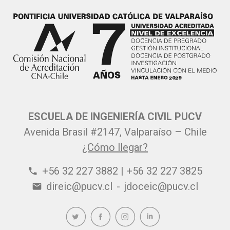
ESCUELA DE INGENIERÍA CIVIL PUCV
Avenida Brasil #2147, Valparaíso – Chile
¿Cómo llegar?
+56 32 227 3882 | +56 32 227 3825
phone
direic@pucv.cl
-
jdoceic@pucv.cl
email