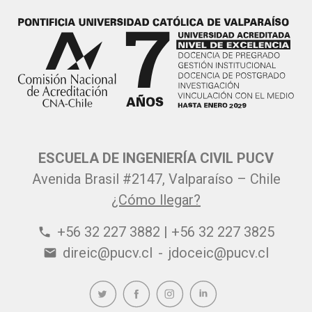
ESCUELA DE INGENIERÍA CIVIL PUCV
Avenida Brasil #2147, Valparaíso – Chile
¿Cómo llegar?
+56 32 227 3882 | +56 32 227 3825
phone
direic@pucv.cl
-
jdoceic@pucv.cl
email