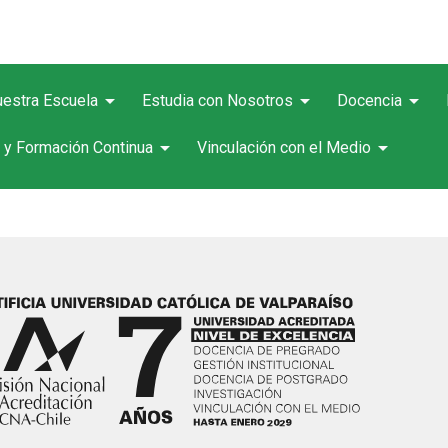
arrow_drop_down
arrow_drop_down
arrow_drop_down
estra Escuela
Estudia con Nosotros
Docencia
arrow_drop_down
arrow_drop_down
 y Formación Continua
Vinculación con el Medio