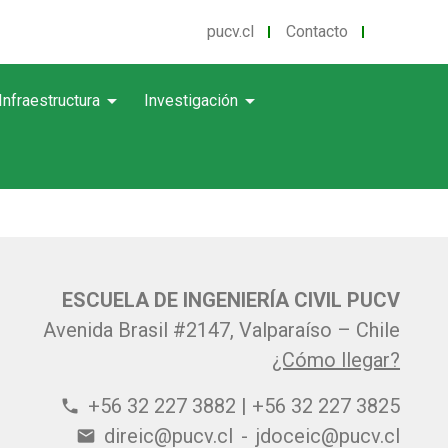
pucv.cl
Contacto
arrow_drop_down
arrow_drop_down
Infraestructura
Investigación
ESCUELA DE INGENIERÍA CIVIL PUCV
Avenida Brasil #2147, Valparaíso – Chile
¿Cómo llegar?
+56 32 227 3882 | +56 32 227 3825
phone
direic@pucv.cl
-
jdoceic@pucv.cl
email