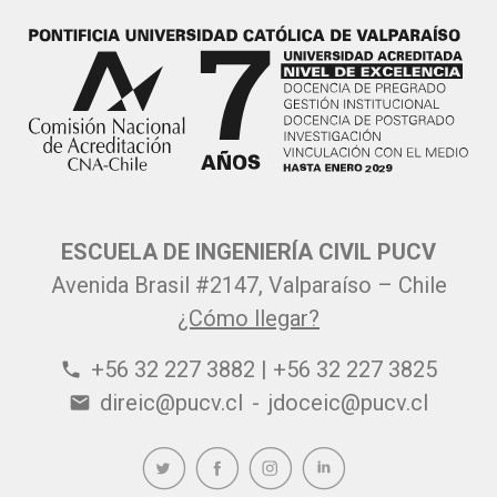
ESCUELA DE INGENIERÍA CIVIL PUCV
Avenida Brasil #2147, Valparaíso – Chile
¿Cómo llegar?
+56 32 227 3882 | +56 32 227 3825
phone
direic@pucv.cl
-
jdoceic@pucv.cl
email