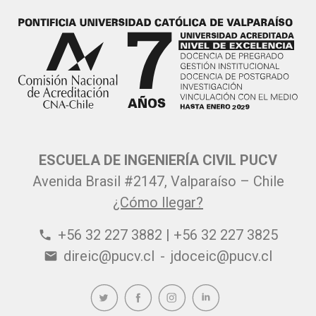
ESCUELA DE INGENIERÍA CIVIL PUCV
Avenida Brasil #2147, Valparaíso – Chile
¿Cómo llegar?
+56 32 227 3882 | +56 32 227 3825
phone
direic@pucv.cl
-
jdoceic@pucv.cl
email