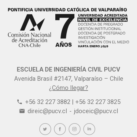
ESCUELA DE INGENIERÍA CIVIL PUCV
Avenida Brasil #2147, Valparaíso – Chile
¿Cómo llegar?
+56 32 227 3882 | +56 32 227 3825
phone
direic@pucv.cl
-
jdoceic@pucv.cl
email