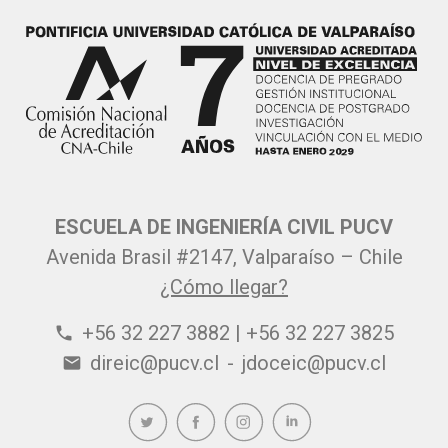
ESCUELA DE INGENIERÍA CIVIL PUCV
Avenida Brasil #2147, Valparaíso – Chile
¿Cómo llegar?
+56 32 227 3882 | +56 32 227 3825
phone
direic@pucv.cl
-
jdoceic@pucv.cl
email