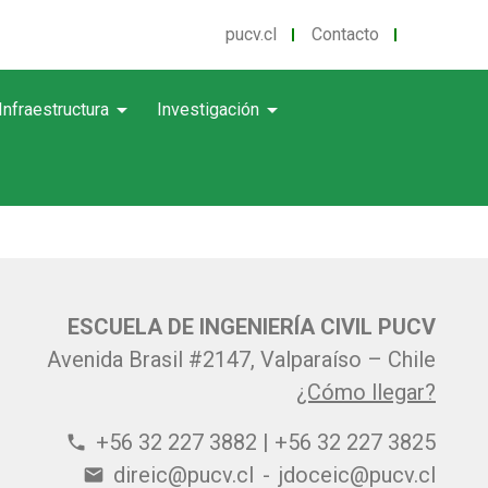
pucv.cl
Contacto
arrow_drop_down
arrow_drop_down
Infraestructura
Investigación
ESCUELA DE INGENIERÍA CIVIL PUCV
Avenida Brasil #2147, Valparaíso – Chile
¿Cómo llegar?
+56 32 227 3882 | +56 32 227 3825
phone
direic@pucv.cl
-
jdoceic@pucv.cl
email