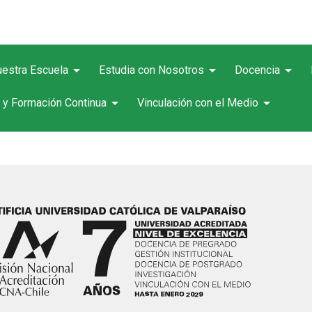
arrow_drop_down
arrow_drop_down
arrow_drop_down
estra Escuela
Estudia con Nosotros
Docencia
arrow_drop_down
arrow_drop_down
 y Formación Continua
Vinculación con el Medio