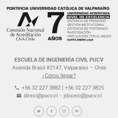
ESCUELA DE INGENIERÍA CIVIL PUCV
Avenida Brasil #2147, Valparaíso – Chile
¿Cómo llegar?
+56 32 227 3882 | +56 32 227 3825
phone
direic@pucv.cl
-
jdoceic@pucv.cl
email