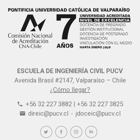
ESCUELA DE INGENIERÍA CIVIL PUCV
Avenida Brasil #2147, Valparaíso – Chile
¿Cómo llegar?
+56 32 227 3882 | +56 32 227 3825
phone
direic@pucv.cl
-
jdoceic@pucv.cl
email