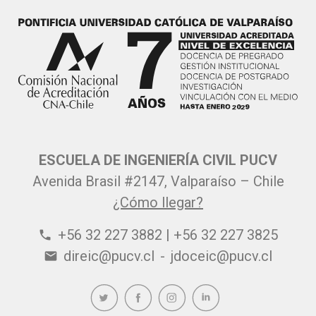
ESCUELA DE INGENIERÍA CIVIL PUCV
Avenida Brasil #2147, Valparaíso – Chile
¿Cómo llegar?
+56 32 227 3882 | +56 32 227 3825
phone
direic@pucv.cl
-
jdoceic@pucv.cl
email