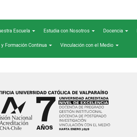
arrow_drop_down
arrow_drop_down
arrow_drop_down
estra Escuela
Estudia con Nosotros
Docencia
arrow_drop_down
arrow_drop_down
 y Formación Continua
Vinculación con el Medio