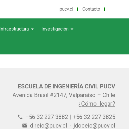
pucv.cl
Contacto
arrow_drop_down
arrow_drop_down
Infraestructura
Investigación
ESCUELA DE INGENIERÍA CIVIL PUCV
Avenida Brasil #2147, Valparaíso – Chile
¿Cómo llegar?
+56 32 227 3882 | +56 32 227 3825
phone
direic@pucv.cl
-
jdoceic@pucv.cl
email