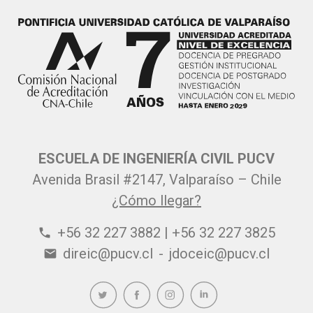
ESCUELA DE INGENIERÍA CIVIL PUCV
Avenida Brasil #2147, Valparaíso – Chile
¿Cómo llegar?
+56 32 227 3882 | +56 32 227 3825
phone
direic@pucv.cl
-
jdoceic@pucv.cl
email