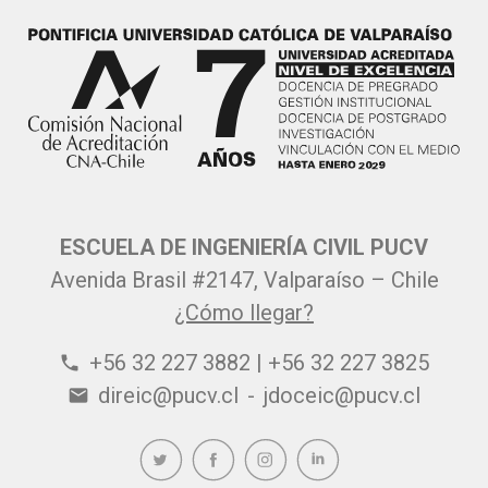
ESCUELA DE INGENIERÍA CIVIL PUCV
Avenida Brasil #2147, Valparaíso – Chile
¿Cómo llegar?
+56 32 227 3882 | +56 32 227 3825
phone
direic@pucv.cl
-
jdoceic@pucv.cl
email