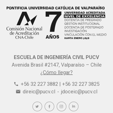
ESCUELA DE INGENIERÍA CIVIL PUCV
Avenida Brasil #2147, Valparaíso – Chile
¿Cómo llegar?
+56 32 227 3882 | +56 32 227 3825
phone
direic@pucv.cl
-
jdoceic@pucv.cl
email