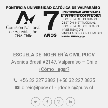
ESCUELA DE INGENIERÍA CIVIL PUCV
Avenida Brasil #2147, Valparaíso – Chile
¿Cómo llegar?
+56 32 227 3882 | +56 32 227 3825
phone
direic@pucv.cl
-
jdoceic@pucv.cl
email