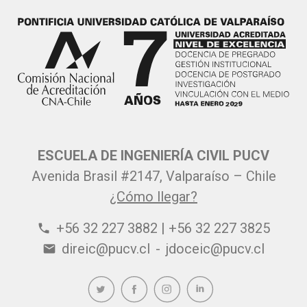
ESCUELA DE INGENIERÍA CIVIL PUCV
Avenida Brasil #2147, Valparaíso – Chile
¿Cómo llegar?
+56 32 227 3882 | +56 32 227 3825
phone
direic@pucv.cl
-
jdoceic@pucv.cl
email