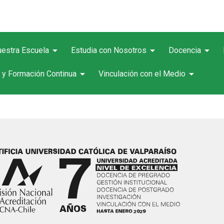
arrow_drop_down
arrow_drop_down
arrow_drop_down
estra Escuela
Estudia con Nosotros
Docencia
arrow_drop_down
arrow_drop_down
 y Formación Continua
Vinculación con el Medio