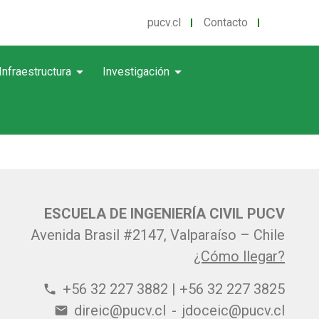
pucv.cl
Contacto
arrow_drop_down
arrow_drop_down
Infraestructura
Investigación
ESCUELA DE INGENIERÍA CIVIL PUCV
Avenida Brasil #2147, Valparaíso – Chile
¿Cómo llegar?
+56 32 227 3882 | +56 32 227 3825
phone
direic@pucv.cl
-
jdoceic@pucv.cl
email