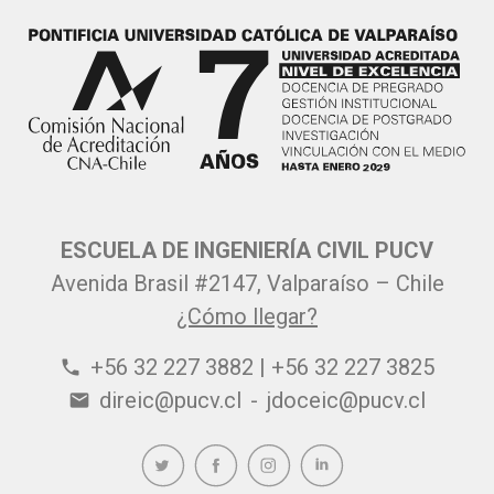
ESCUELA DE INGENIERÍA CIVIL PUCV
Avenida Brasil #2147, Valparaíso – Chile
¿Cómo llegar?
+56 32 227 3882 | +56 32 227 3825
phone
direic@pucv.cl
-
jdoceic@pucv.cl
email