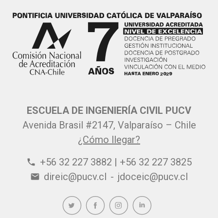
ESCUELA DE INGENIERÍA CIVIL PUCV
Avenida Brasil #2147, Valparaíso – Chile
¿Cómo llegar?
+56 32 227 3882 | +56 32 227 3825
phone
direic@pucv.cl
-
jdoceic@pucv.cl
email