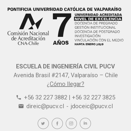
ESCUELA DE INGENIERÍA CIVIL PUCV
Avenida Brasil #2147, Valparaíso – Chile
¿Cómo llegar?
+56 32 227 3882 | +56 32 227 3825
phone
direic@pucv.cl
-
jdoceic@pucv.cl
email