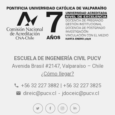
ESCUELA DE INGENIERÍA CIVIL PUCV
Avenida Brasil #2147, Valparaíso – Chile
¿Cómo llegar?
+56 32 227 3882 | +56 32 227 3825
phone
direic@pucv.cl
-
jdoceic@pucv.cl
email