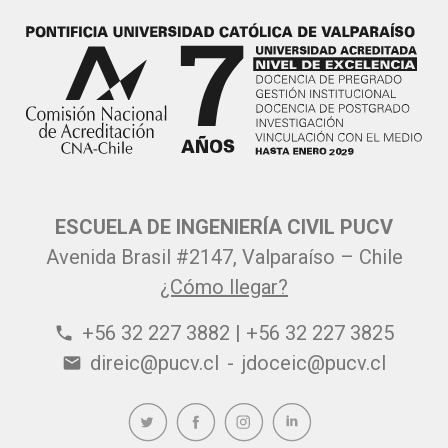
ESCUELA DE INGENIERÍA CIVIL PUCV
Avenida Brasil #2147, Valparaíso – Chile
¿Cómo llegar?
+56 32 227 3882 | +56 32 227 3825
phone
direic@pucv.cl
-
jdoceic@pucv.cl
email