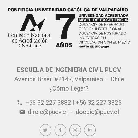
ESCUELA DE INGENIERÍA CIVIL PUCV
Avenida Brasil #2147, Valparaíso – Chile
¿Cómo llegar?
+56 32 227 3882 | +56 32 227 3825
phone
direic@pucv.cl
-
jdoceic@pucv.cl
email