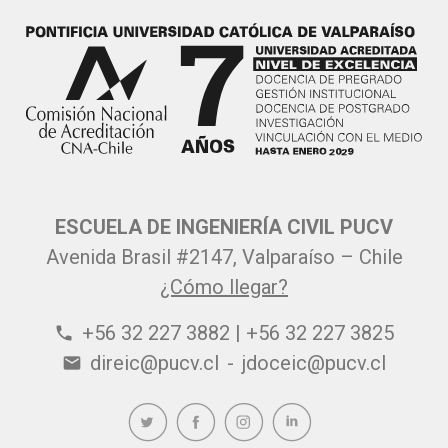
ESCUELA DE INGENIERÍA CIVIL PUCV
Avenida Brasil #2147, Valparaíso – Chile
¿Cómo llegar?
+56 32 227 3882 | +56 32 227 3825
phone
direic@pucv.cl
-
jdoceic@pucv.cl
email