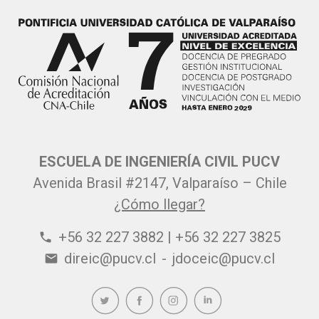
ESCUELA DE INGENIERÍA CIVIL PUCV
Avenida Brasil #2147, Valparaíso – Chile
¿Cómo llegar?
+56 32 227 3882 | +56 32 227 3825
phone
direic@pucv.cl
-
jdoceic@pucv.cl
email