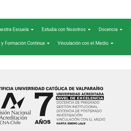
arrow_drop_down
arrow_drop_down
arrow_drop_down
estra Escuela
Estudia con Nosotros
Docencia
arrow_drop_down
arrow_drop_down
 y Formación Continua
Vinculación con el Medio