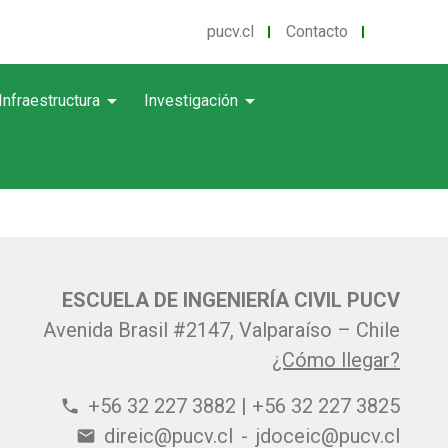
pucv.cl
Contacto
arrow_drop_down
arrow_drop_down
Infraestructura
Investigación
ESCUELA DE INGENIERÍA CIVIL PUCV
Avenida Brasil #2147, Valparaíso – Chile
¿Cómo llegar?
+56 32 227 3882 | +56 32 227 3825
phone
direic@pucv.cl
-
jdoceic@pucv.cl
email