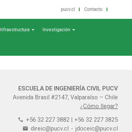
pucv.cl
Contacto
arrow_drop_down
arrow_drop_down
Infraestructura
Investigación
ESCUELA DE INGENIERÍA CIVIL PUCV
Avenida Brasil #2147, Valparaíso – Chile
¿Cómo llegar?
+56 32 227 3882 | +56 32 227 3825
phone
direic@pucv.cl
-
jdoceic@pucv.cl
email