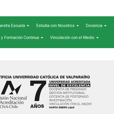
arrow_drop_down
arrow_drop_down
arrow_drop_down
estra Escuela
Estudia con Nosotros
Docencia
arrow_drop_down
arrow_drop_down
 y Formación Continua
Vinculación con el Medio