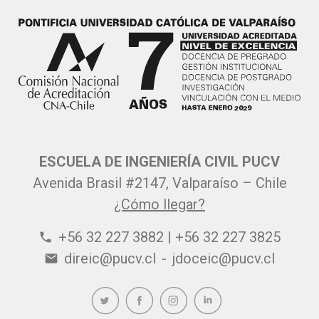
ESCUELA DE INGENIERÍA CIVIL PUCV
Avenida Brasil #2147, Valparaíso – Chile
¿Cómo llegar?
+56 32 227 3882 | +56 32 227 3825
phone
direic@pucv.cl
-
jdoceic@pucv.cl
email