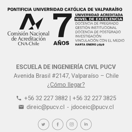
ESCUELA DE INGENIERÍA CIVIL PUCV
Avenida Brasil #2147, Valparaíso – Chile
¿Cómo llegar?
+56 32 227 3882 | +56 32 227 3825
phone
direic@pucv.cl
-
jdoceic@pucv.cl
email