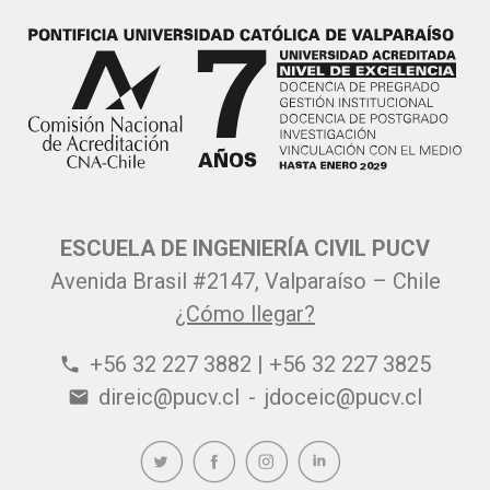
ESCUELA DE INGENIERÍA CIVIL PUCV
Avenida Brasil #2147, Valparaíso – Chile
¿Cómo llegar?
+56 32 227 3882 | +56 32 227 3825
phone
direic@pucv.cl
-
jdoceic@pucv.cl
email