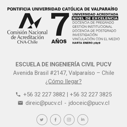
ESCUELA DE INGENIERÍA CIVIL PUCV
Avenida Brasil #2147, Valparaíso – Chile
¿Cómo llegar?
+56 32 227 3882 | +56 32 227 3825
phone
direic@pucv.cl
-
jdoceic@pucv.cl
email