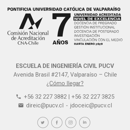
ESCUELA DE INGENIERÍA CIVIL PUCV
Avenida Brasil #2147, Valparaíso – Chile
¿Cómo llegar?
+56 32 227 3882 | +56 32 227 3825
phone
direic@pucv.cl
-
jdoceic@pucv.cl
email