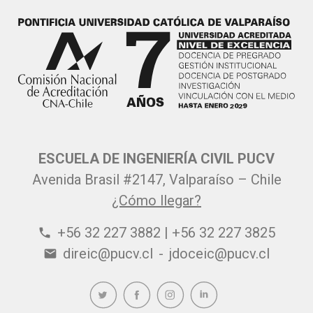
ESCUELA DE INGENIERÍA CIVIL PUCV
Avenida Brasil #2147, Valparaíso – Chile
¿Cómo llegar?
+56 32 227 3882 | +56 32 227 3825
phone
direic@pucv.cl
-
jdoceic@pucv.cl
email