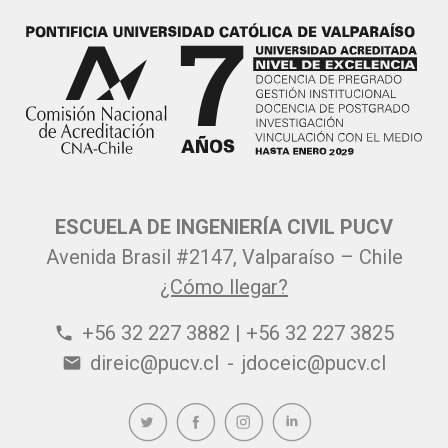
ESCUELA DE INGENIERÍA CIVIL PUCV
Avenida Brasil #2147, Valparaíso – Chile
¿Cómo llegar?
+56 32 227 3882 | +56 32 227 3825
phone
direic@pucv.cl
-
jdoceic@pucv.cl
email