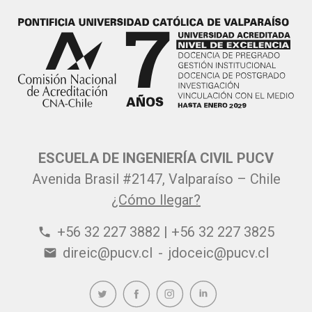
ESCUELA DE INGENIERÍA CIVIL PUCV
Avenida Brasil #2147, Valparaíso – Chile
¿Cómo llegar?
+56 32 227 3882 | +56 32 227 3825
phone
direic@pucv.cl
-
jdoceic@pucv.cl
email