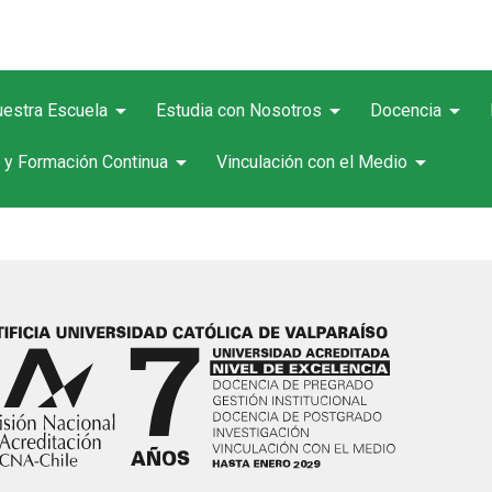
arrow_drop_down
arrow_drop_down
arrow_drop_down
estra Escuela
Estudia con Nosotros
Docencia
arrow_drop_down
arrow_drop_down
 y Formación Continua
Vinculación con el Medio