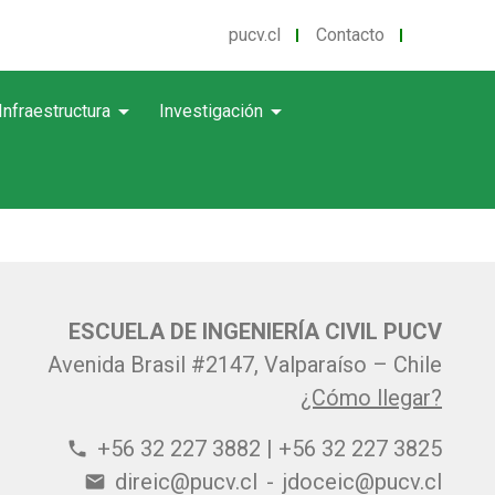
pucv.cl
Contacto
arrow_drop_down
arrow_drop_down
Infraestructura
Investigación
ESCUELA DE INGENIERÍA CIVIL PUCV
Avenida Brasil #2147, Valparaíso – Chile
¿Cómo llegar?
+56 32 227 3882 | +56 32 227 3825
phone
direic@pucv.cl
-
jdoceic@pucv.cl
email