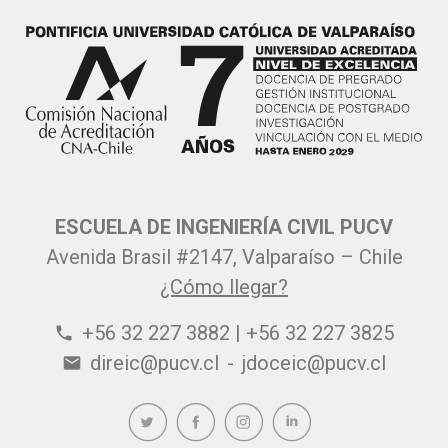
ESCUELA DE INGENIERÍA CIVIL PUCV
Avenida Brasil #2147, Valparaíso – Chile
¿Cómo llegar?
+56 32 227 3882 | +56 32 227 3825
phone
direic@pucv.cl
-
jdoceic@pucv.cl
email