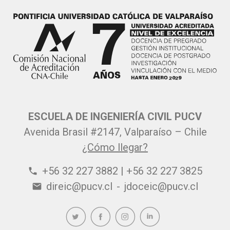
ESCUELA DE INGENIERÍA CIVIL PUCV
Avenida Brasil #2147, Valparaíso – Chile
¿Cómo llegar?
+56 32 227 3882 | +56 32 227 3825
phone
direic@pucv.cl
-
jdoceic@pucv.cl
email