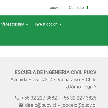
pucv.cl
Contacto
arrow_drop_down
arrow_drop_down
Infraestructura
Investigación
ESCUELA DE INGENIERÍA CIVIL PUCV
Avenida Brasil #2147, Valparaíso – Chile
¿Cómo llegar?
+56 32 227 3882 | +56 32 227 3825
phone
direic@pucv.cl
-
jdoceic@pucv.cl
email