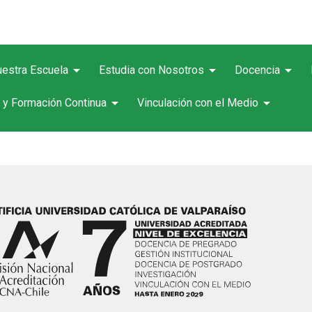
arrow_drop_down
arrow_drop_down
arrow_drop_down
estra Escuela
Estudia con Nosotros
Docencia
arrow_drop_down
arrow_drop_down
 y Formación Continua
Vinculación con el Medio