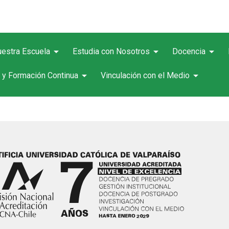
arrow_drop_down
arrow_drop_down
arrow_drop_down
estra Escuela
Estudia con Nosotros
Docencia
arrow_drop_down
arrow_drop_down
 y Formación Continua
Vinculación con el Medio