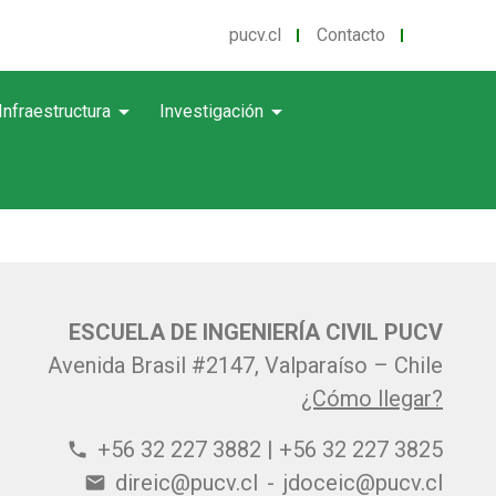
pucv.cl
Contacto
arrow_drop_down
arrow_drop_down
Infraestructura
Investigación
ESCUELA DE INGENIERÍA CIVIL PUCV
Avenida Brasil #2147, Valparaíso – Chile
¿Cómo llegar?
+56 32 227 3882 | +56 32 227 3825
phone
direic@pucv.cl
-
jdoceic@pucv.cl
email